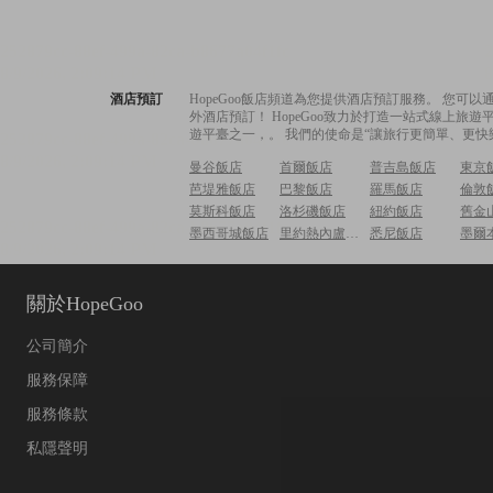
酒店預訂
HopeGoo飯店頻道為您提供酒店預訂服務。 您
外酒店預訂！ HopeGoo致力於打造一站式線上
遊平臺之一，。 我們的使命是“讓旅行更簡單、更快
曼谷飯店
首爾飯店
普吉島飯店
東京
芭堤雅飯店
巴黎飯店
羅馬飯店
倫敦
莫斯科飯店
洛杉磯飯店
紐約飯店
舊金
墨西哥城飯店
里約熱內盧飯店
悉尼飯店
墨爾
關於HopeGoo
公司簡介
服務保障
服務條款
私隱聲明