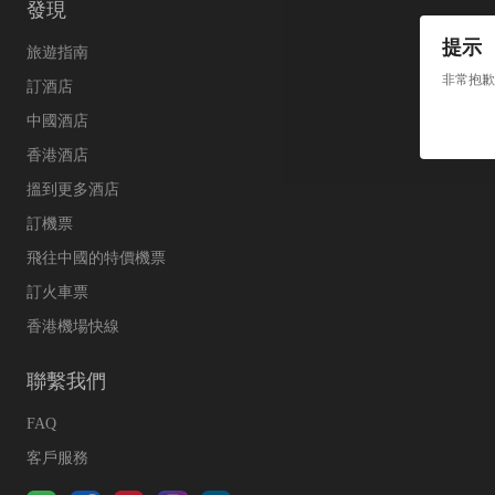
發現
提示
旅遊指南
非常抱歉
訂酒店
中國酒店
香港酒店
搵到更多酒店
訂機票
飛往中國的特價機票
訂火車票
香港機場快線
聯繫我們
FAQ
客戶服務