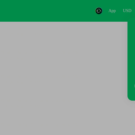
App
USD