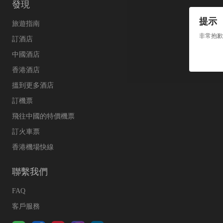
發現
提示
旅遊指南
非常抱歉
訂酒店
中國酒店
香港酒店
搵到更多酒店
訂機票
飛往中國的特價機票
訂火車票
香港機場快線
聯繫我們
FAQ
客戶服務