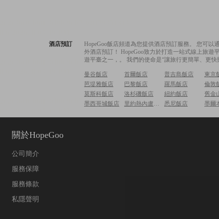
酒店預訂
HopeGoo飯店頻道為您提供酒店預訂服務。 您
外酒店預訂！ HopeGoo致力於打造一站式線上
遊平臺之一，。 我們的使命是“讓旅行更簡單、更快
曼谷飯店
首爾飯店
普吉島飯店
東京
芭堤雅飯店
巴黎飯店
羅馬飯店
倫敦
莫斯科飯店
洛杉磯飯店
紐約飯店
舊金
墨西哥城飯店
里約熱內盧飯店
悉尼飯店
墨爾
關於HopeGoo
公司簡介
服務保障
服務條款
私隱聲明