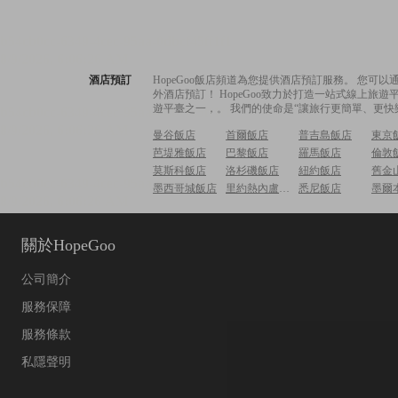
酒店預訂
HopeGoo飯店頻道為您提供酒店預訂服務。 您
外酒店預訂！ HopeGoo致力於打造一站式線上
遊平臺之一，。 我們的使命是“讓旅行更簡單、更快
曼谷飯店
首爾飯店
普吉島飯店
東京
芭堤雅飯店
巴黎飯店
羅馬飯店
倫敦
莫斯科飯店
洛杉磯飯店
紐約飯店
舊金
墨西哥城飯店
里約熱內盧飯店
悉尼飯店
墨爾
關於HopeGoo
公司簡介
服務保障
服務條款
私隱聲明