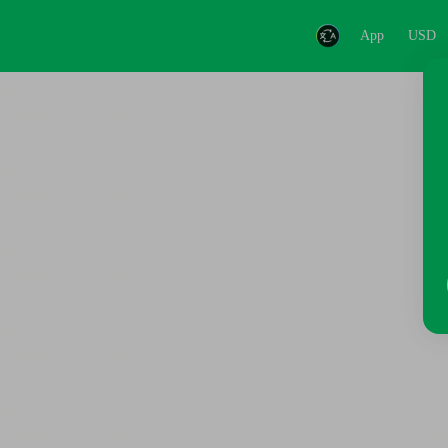
App
USD