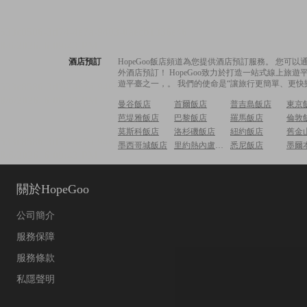
酒店預訂
HopeGoo飯店頻道為您提供酒店預訂服務。 您
外酒店預訂！ HopeGoo致力於打造一站式線上
遊平臺之一，。 我們的使命是“讓旅行更簡單、更快
曼谷飯店
首爾飯店
普吉島飯店
東京
芭堤雅飯店
巴黎飯店
羅馬飯店
倫敦
莫斯科飯店
洛杉磯飯店
紐約飯店
舊金
墨西哥城飯店
里約熱內盧飯店
悉尼飯店
墨爾
關於HopeGoo
公司簡介
服務保障
服務條款
私隱聲明