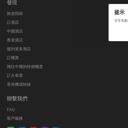
發現
提示
旅遊指南
非常抱歉
訂酒店
中國酒店
香港酒店
搵到更多酒店
訂機票
飛往中國的特價機票
訂火車票
香港機場快線
聯繫我們
FAQ
客戶服務