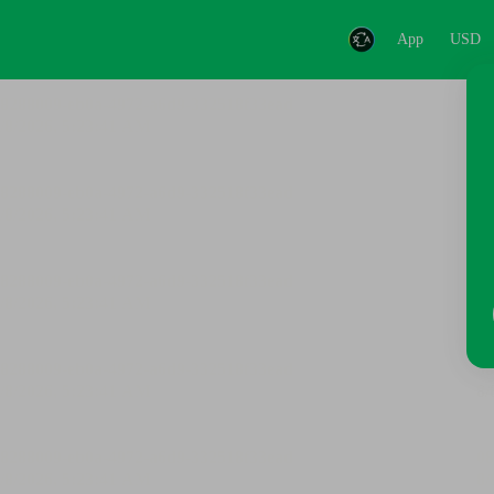
App
USD