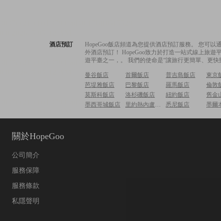
酒店預訂
HopeGoo飯店頻道為您提供酒店預訂服務。 您
外酒店預訂！ HopeGoo致力於打造一站式線上
遊平臺之一，。 我們的使命是“讓旅行更簡單、更快
曼谷飯店
首爾飯店
普吉島飯店
東京
芭堤雅飯店
巴黎飯店
羅馬飯店
倫敦
莫斯科飯店
洛杉磯飯店
紐約飯店
舊金
墨西哥城飯店
里約熱內盧飯店
悉尼飯店
墨爾
關於HopeGoo
公司簡介
服務保障
服務條款
私隱聲明