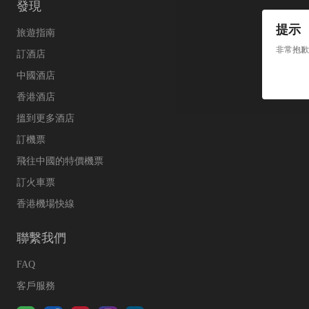
發現
提示
旅遊指南
非常抱歉
訂酒店
中國酒店
香港酒店
搵到更多酒店
訂機票
飛往中國的特價機票
訂火車票
香港機場快線
聯繫我們
FAQ
客戶服務