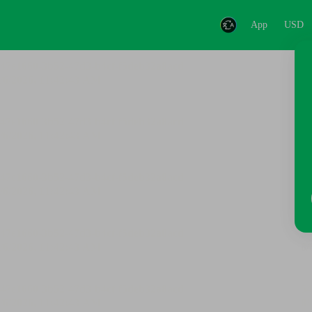
App
USD