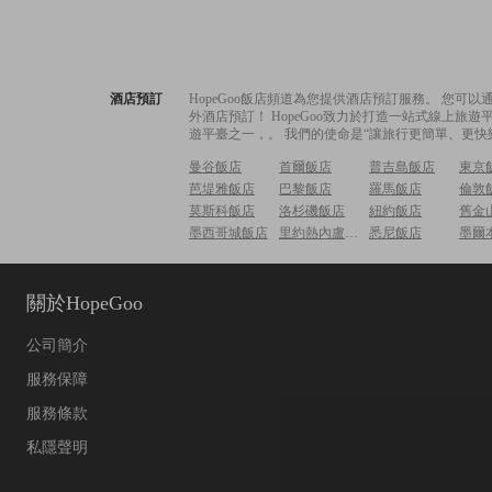
酒店預訂
HopeGoo飯店頻道為您提供酒店預訂服務。 您
外酒店預訂！ HopeGoo致力於打造一站式線上
遊平臺之一，。 我們的使命是“讓旅行更簡單、更快
曼谷飯店
首爾飯店
普吉島飯店
東京
芭堤雅飯店
巴黎飯店
羅馬飯店
倫敦
莫斯科飯店
洛杉磯飯店
紐約飯店
舊金
墨西哥城飯店
里約熱內盧飯店
悉尼飯店
墨爾
關於HopeGoo
公司簡介
服務保障
服務條款
私隱聲明