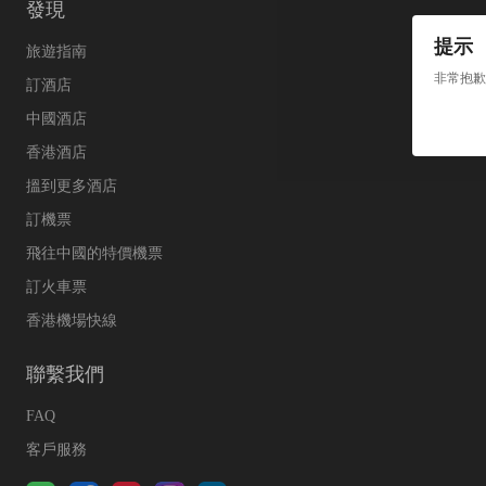
發現
提示
旅遊指南
非常抱歉
訂酒店
中國酒店
香港酒店
搵到更多酒店
訂機票
飛往中國的特價機票
訂火車票
香港機場快線
聯繫我們
FAQ
客戶服務