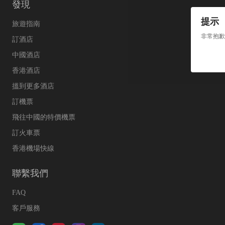
發現
提示
旅遊指南
非常抱歉
訂酒店
中國酒店
香港酒店
搵到更多酒店
訂機票
飛往中國的特價機票
訂火車票
香港機場快線
聯繫我們
FAQ
客戶服務