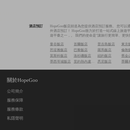
酒店預訂
HopeGoo飯店頻道為您提供酒店預訂服務。 您
外酒店預訂！ HopeGoo致力於打造一站式線上
遊平臺之一，。 我們的使命是“讓旅行更簡單、更快
曼谷飯店
首爾飯店
普吉島飯店
東京
芭堤雅飯店
巴黎飯店
羅馬飯店
倫敦
莫斯科飯店
洛杉磯飯店
紐約飯店
舊金
墨西哥城飯店
里約熱內盧飯店
悉尼飯店
墨爾
關於HopeGoo
公司簡介
服務保障
服務條款
私隱聲明