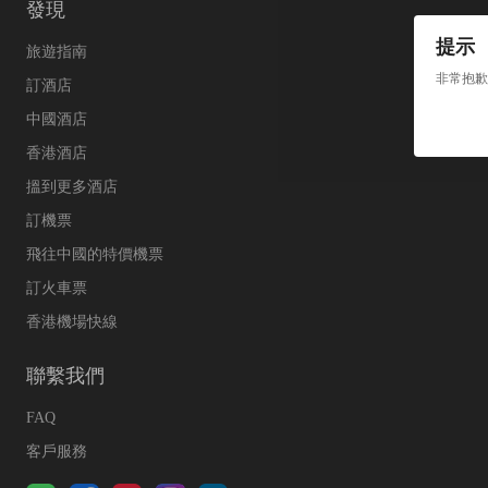
發現
提示
旅遊指南
非常抱歉
訂酒店
中國酒店
香港酒店
搵到更多酒店
訂機票
飛往中國的特價機票
訂火車票
香港機場快線
聯繫我們
FAQ
客戶服務