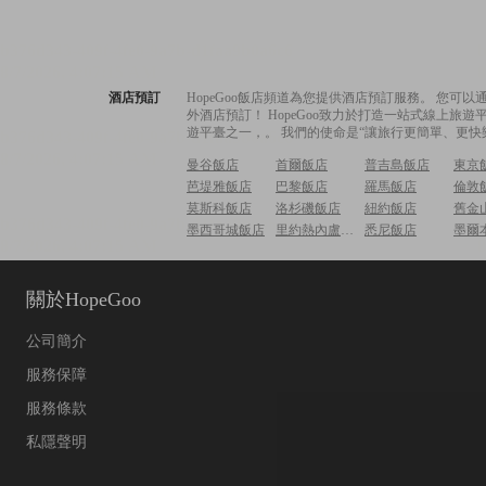
酒店預訂
HopeGoo飯店頻道為您提供酒店預訂服務。 您
外酒店預訂！ HopeGoo致力於打造一站式線上
遊平臺之一，。 我們的使命是“讓旅行更簡單、更快
曼谷飯店
首爾飯店
普吉島飯店
東京
芭堤雅飯店
巴黎飯店
羅馬飯店
倫敦
莫斯科飯店
洛杉磯飯店
紐約飯店
舊金
墨西哥城飯店
里約熱內盧飯店
悉尼飯店
墨爾
關於HopeGoo
公司簡介
服務保障
服務條款
私隱聲明