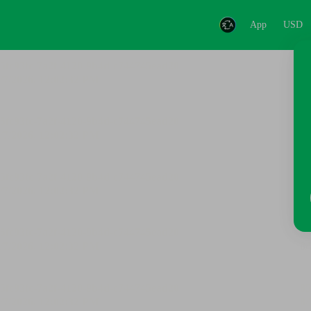
App
USD