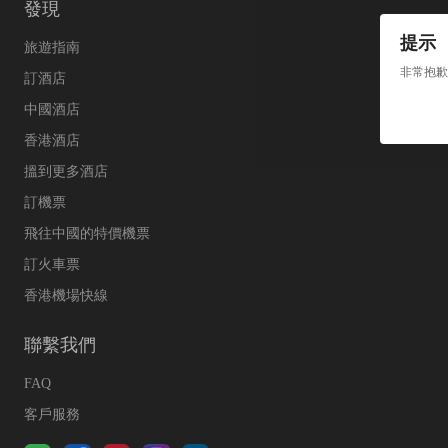
發現
提示
旅遊指南
非常抱歉
訂酒店
中國酒店
香港酒店
搵到更多酒店
訂機票
飛往中國的特價機票
訂火車票
香港機場快線
聯繫我們
FAQ
客戶服務