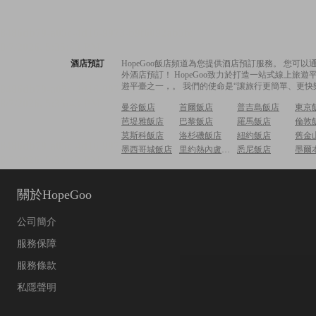
酒店預訂
HopeGoo飯店頻道為您提供酒店預訂服務。 您
外酒店預訂！ HopeGoo致力於打造一站式線上
遊平臺之一，。 我們的使命是“讓旅行更簡單、更快
曼谷飯店
首爾飯店
普吉島飯店
東京
芭堤雅飯店
巴黎飯店
羅馬飯店
倫敦
莫斯科飯店
洛杉磯飯店
紐約飯店
舊金
墨西哥城飯店
里約熱內盧飯店
悉尼飯店
墨爾
關於HopeGoo
公司簡介
服務保障
服務條款
私隱聲明