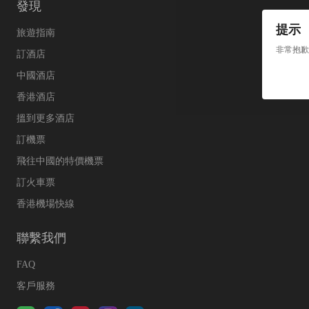
發現
提示
旅遊指南
非常抱歉
訂酒店
中國酒店
香港酒店
搵到更多酒店
訂機票
飛往中國的特價機票
訂火車票
香港機場快線
聯繫我們
FAQ
客戶服務