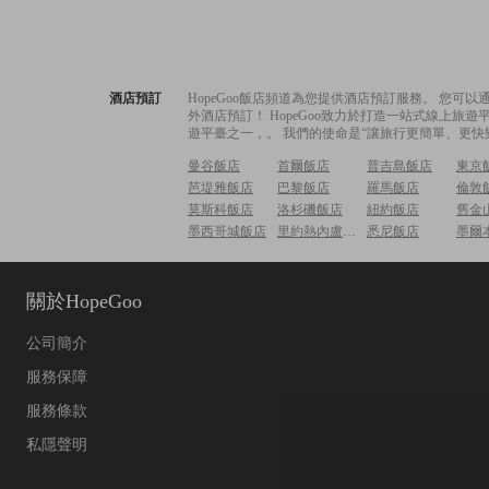
酒店預訂
HopeGoo飯店頻道為您提供酒店預訂服務。 您
外酒店預訂！ HopeGoo致力於打造一站式線上
遊平臺之一，。 我們的使命是“讓旅行更簡單、更快
曼谷飯店
首爾飯店
普吉島飯店
東京
芭堤雅飯店
巴黎飯店
羅馬飯店
倫敦
莫斯科飯店
洛杉磯飯店
紐約飯店
舊金
墨西哥城飯店
里約熱內盧飯店
悉尼飯店
墨爾
關於HopeGoo
公司簡介
服務保障
服務條款
私隱聲明