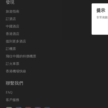
發現
提示
旅遊指南
非常抱歉
訂酒店
中國酒店
香港酒店
搵到更多酒店
訂機票
飛往中國的特價機票
訂火車票
香港機場快線
聯繫我們
FAQ
客戶服務