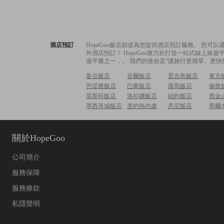
酒店預訂
HopeGoo飯店頻道為您提供酒店預訂服務。 您
外酒店預訂！ HopeGoo致力於打造一站式線上
遊平臺之一，。 我們的使命是“讓旅行更簡單、更快
曼谷飯店
首爾飯店
普吉島飯店
東京
芭堤雅飯店
巴黎飯店
羅馬飯店
倫敦
莫斯科飯店
洛杉磯飯店
紐約飯店
舊金
墨西哥城飯店
里約熱內盧飯店
悉尼飯店
墨爾
關於HopeGoo
公司簡介
服務保障
服務條款
私隱聲明