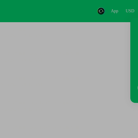
App
USD