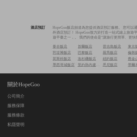
酒店預訂
HopeGoo飯店頻道為您提供酒店預訂服務。 您
外酒店預訂！ HopeGoo致力於打造一站式線上
遊平臺之一，。 我們的使命是“讓旅行更簡單、更快
曼谷飯店
首爾飯店
普吉島飯店
東京
芭堤雅飯店
巴黎飯店
羅馬飯店
倫敦
莫斯科飯店
洛杉磯飯店
紐約飯店
舊金
墨西哥城飯店
里約熱內盧飯店
悉尼飯店
墨爾
關於HopeGoo
公司簡介
服務保障
服務條款
私隱聲明