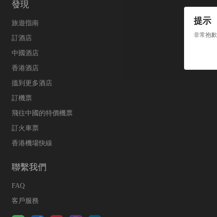
發現
提示
旅遊指南
非常抱歉
訂酒店
中國酒店
香港酒店
搵到更多酒店
訂機票
飛往中國的特價機票
訂火車票
香港機場快線
聯繫我們
FAQ
客戶服務