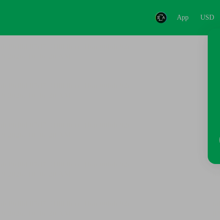
App
USD