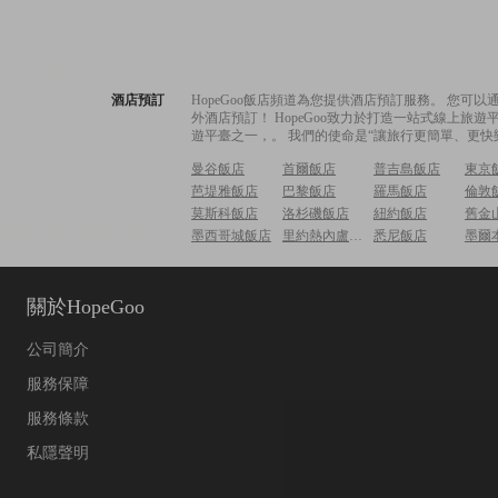
酒店預訂
HopeGoo飯店頻道為您提供酒店預訂服務。 您
外酒店預訂！ HopeGoo致力於打造一站式線上
遊平臺之一，。 我們的使命是“讓旅行更簡單、更快
曼谷飯店
首爾飯店
普吉島飯店
東京
芭堤雅飯店
巴黎飯店
羅馬飯店
倫敦
莫斯科飯店
洛杉磯飯店
紐約飯店
舊金
墨西哥城飯店
里約熱內盧飯店
悉尼飯店
墨爾
關於HopeGoo
公司簡介
服務保障
服務條款
私隱聲明