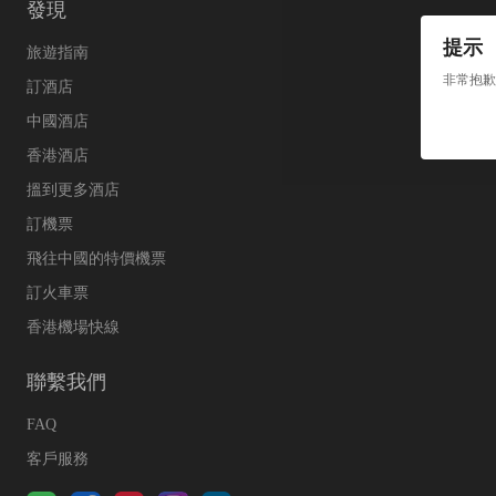
發現
提示
旅遊指南
非常抱歉
訂酒店
中國酒店
香港酒店
搵到更多酒店
訂機票
飛往中國的特價機票
訂火車票
香港機場快線
聯繫我們
FAQ
客戶服務