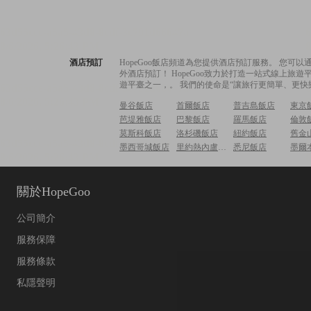
酒店預訂
HopeGoo飯店頻道為您提供酒店預訂服務。 您
外酒店預訂！ HopeGoo致力於打造一站式線上
遊平臺之一，。 我們的使命是“讓旅行更簡單、更快
曼谷飯店
首爾飯店
普吉島飯店
東京
芭堤雅飯店
巴黎飯店
羅馬飯店
倫敦
莫斯科飯店
洛杉磯飯店
紐約飯店
舊金
墨西哥城飯店
里約熱內盧飯店
悉尼飯店
墨爾
關於HopeGoo
公司簡介
服務保障
服務條款
私隱聲明