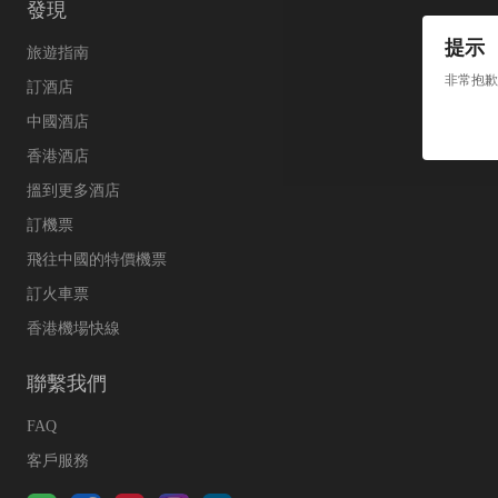
發現
提示
旅遊指南
非常抱歉
訂酒店
中國酒店
香港酒店
搵到更多酒店
訂機票
飛往中國的特價機票
訂火車票
香港機場快線
聯繫我們
FAQ
客戶服務