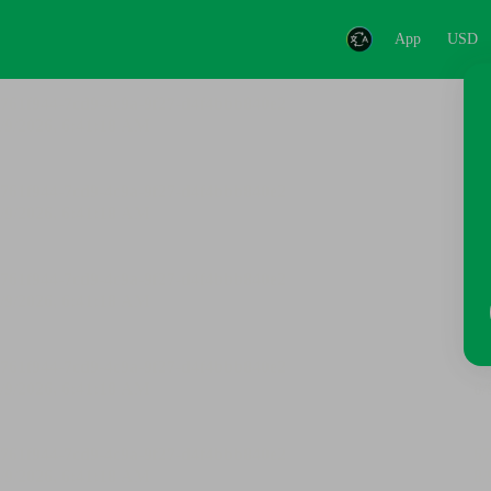
App
USD