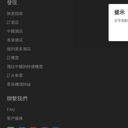
發現
提示
旅遊指南
非常抱歉
訂酒店
中國酒店
香港酒店
搵到更多酒店
訂機票
飛往中國的特價機票
訂火車票
香港機場快線
聯繫我們
FAQ
客戶服務