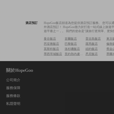
酒店預訂
HopeGoo飯店頻道為您提供酒店預訂服務。 您
外酒店預訂！ HopeGoo致力於打造一站式線上
遊平臺之一，。 我們的使命是“讓旅行更簡單、更快
曼谷飯店
首爾飯店
普吉島飯店
東京
芭堤雅飯店
巴黎飯店
羅馬飯店
倫敦
莫斯科飯店
洛杉磯飯店
紐約飯店
舊金
墨西哥城飯店
里約熱內盧飯店
悉尼飯店
墨爾
關於HopeGoo
公司簡介
服務保障
服務條款
私隱聲明