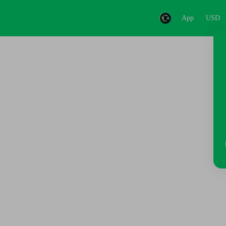
App
USD