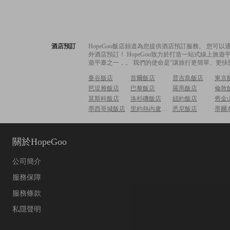
酒店預訂
HopeGoo飯店頻道為您提供酒店預訂服務。 您
外酒店預訂！ HopeGoo致力於打造一站式線上
遊平臺之一，。 我們的使命是“讓旅行更簡單、更快
曼谷飯店
首爾飯店
普吉島飯店
東京
芭堤雅飯店
巴黎飯店
羅馬飯店
倫敦
莫斯科飯店
洛杉磯飯店
紐約飯店
舊金
墨西哥城飯店
里約熱內盧飯店
悉尼飯店
墨爾
關於HopeGoo
公司簡介
服務保障
服務條款
私隱聲明