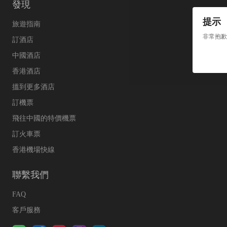
發現
提示
旅遊指南
非常抱歉
訂酒店
中國酒店
香港酒店
搵到更多酒店
訂機票
飛往中國的特價機票
訂火車票
香港機場快線
聯繫我們
FAQ
客戶服務