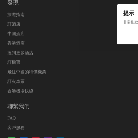
發現
提示
旅遊指南
非常抱歉
訂酒店
中國酒店
香港酒店
搵到更多酒店
訂機票
飛往中國的特價機票
訂火車票
香港機場快線
聯繫我們
FAQ
客戶服務