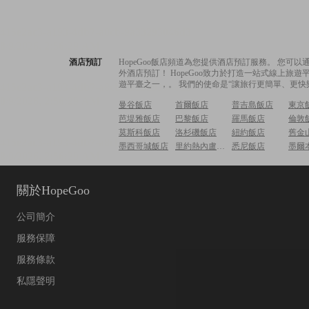
酒店預訂
HopeGoo飯店頻道為您提供酒店預訂服務。 您
外酒店預訂！ HopeGoo致力於打造一站式線上
遊平臺之一，。 我們的使命是“讓旅行更簡單、更快
曼谷飯店
首爾飯店
普吉島飯店
東京
芭堤雅飯店
巴黎飯店
羅馬飯店
倫敦
莫斯科飯店
洛杉磯飯店
紐約飯店
舊金
墨西哥城飯店
里約熱內盧飯店
悉尼飯店
墨爾
關於HopeGoo
公司簡介
服務保障
服務條款
私隱聲明