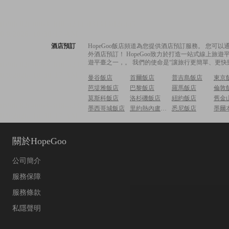
酒店預訂
HopeGoo飯店頻道為您提供酒店預訂服務。 您
外酒店預訂！ HopeGoo致力於打造一站式線上
遊平臺之一，。 我們的使命是“讓旅行更簡單、更快
曼谷飯店
首爾飯店
普吉島飯店
東京
芭堤雅飯店
巴黎飯店
羅馬飯店
倫敦
莫斯科飯店
洛杉磯飯店
紐約飯店
舊金
墨西哥城飯店
里約熱內盧飯店
悉尼飯店
墨爾
關於HopeGoo
公司簡介
服務保障
服務條款
私隱聲明