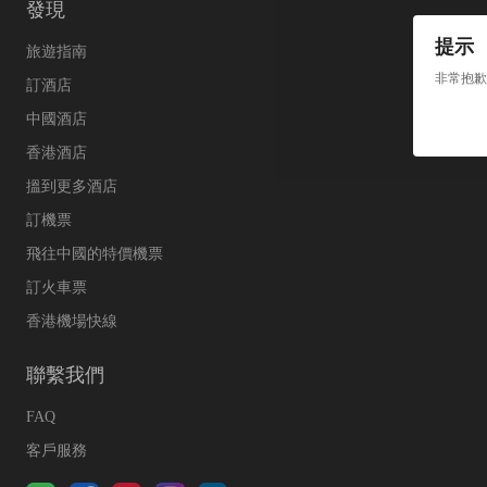
發現
提示
旅遊指南
非常抱歉
訂酒店
中國酒店
香港酒店
搵到更多酒店
訂機票
飛往中國的特價機票
訂火車票
香港機場快線
聯繫我們
FAQ
客戶服務