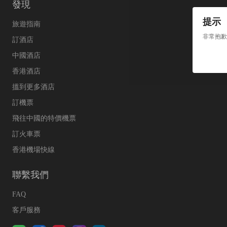
發現
提示
旅遊指南
非常抱歉
訂酒店
中國酒店
香港酒店
搵到更多酒店
訂機票
飛往中國的特價機票
訂火車票
香港機場快線
聯繫我們
FAQ
客戶服務