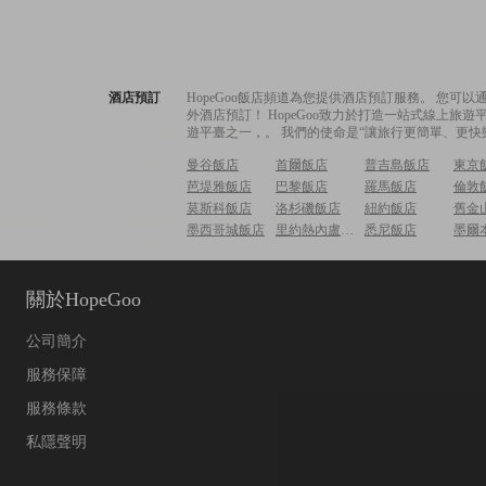
酒店預訂
HopeGoo飯店頻道為您提供酒店預訂服務。 您
外酒店預訂！ HopeGoo致力於打造一站式線上
遊平臺之一，。 我們的使命是“讓旅行更簡單、更快
曼谷飯店
首爾飯店
普吉島飯店
東京
芭堤雅飯店
巴黎飯店
羅馬飯店
倫敦
莫斯科飯店
洛杉磯飯店
紐約飯店
舊金
墨西哥城飯店
里約熱內盧飯店
悉尼飯店
墨爾
關於HopeGoo
公司簡介
服務保障
服務條款
私隱聲明