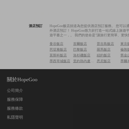
酒店預訂
HopeGoo飯店頻道為您提供酒店預訂服務。 您
外酒店預訂！ HopeGoo致力於打造一站式線上
遊平臺之一，。 我們的使命是“讓旅行更簡單、更快
曼谷飯店
首爾飯店
普吉島飯店
東京
芭堤雅飯店
巴黎飯店
羅馬飯店
倫敦
莫斯科飯店
洛杉磯飯店
紐約飯店
舊金
墨西哥城飯店
里約熱內盧飯店
悉尼飯店
墨爾
關於HopeGoo
公司簡介
服務保障
服務條款
私隱聲明