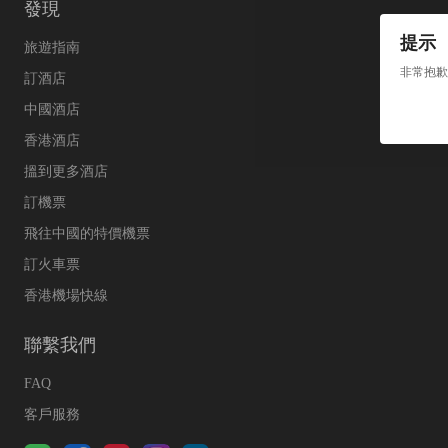
發現
提示
旅遊指南
非常抱歉
訂酒店
中國酒店
香港酒店
搵到更多酒店
訂機票
飛往中國的特價機票
訂火車票
香港機場快線
聯繫我們
FAQ
客戶服務