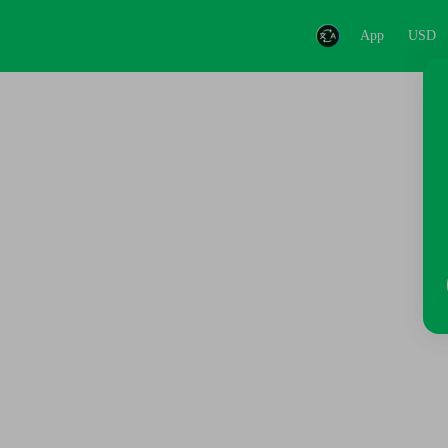
App
USD