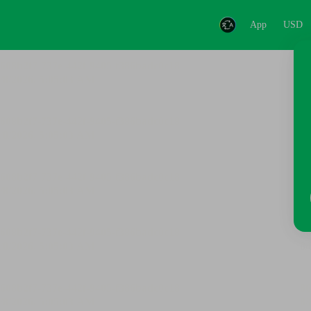
App
USD