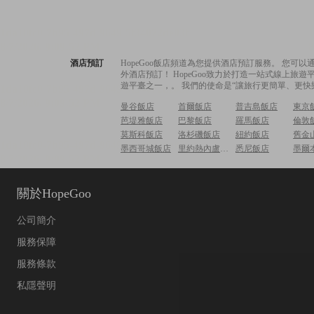
酒店預訂
HopeGoo飯店頻道為您提供酒店預訂服務。 您
外酒店預訂！ HopeGoo致力於打造一站式線上
遊平臺之一，。 我們的使命是“讓旅行更簡單、更快
曼谷飯店
首爾飯店
普吉島飯店
東京
芭堤雅飯店
巴黎飯店
羅馬飯店
倫敦
莫斯科飯店
洛杉磯飯店
紐約飯店
舊金
墨西哥城飯店
里約熱內盧飯店
悉尼飯店
墨爾
關於HopeGoo
公司簡介
服務保障
服務條款
私隱聲明