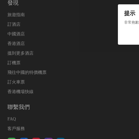
發現
提示
旅遊指南
非常抱歉
訂酒店
中國酒店
香港酒店
搵到更多酒店
訂機票
飛往中國的特價機票
訂火車票
香港機場快線
聯繫我們
FAQ
客戶服務