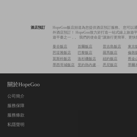
酒店預訂
HopeGoo飯店頻道為您提供酒店預訂服務。 您
外酒店預訂！ HopeGoo致力於打造一站式線上
遊平臺之一，。 我們的使命是“讓旅行更簡單、更快
曼谷飯店
首爾飯店
普吉島飯店
東京
芭堤雅飯店
巴黎飯店
羅馬飯店
倫敦
莫斯科飯店
洛杉磯飯店
紐約飯店
舊金
墨西哥城飯店
里約熱內盧飯店
悉尼飯店
墨爾
關於HopeGoo
公司簡介
服務保障
服務條款
私隱聲明