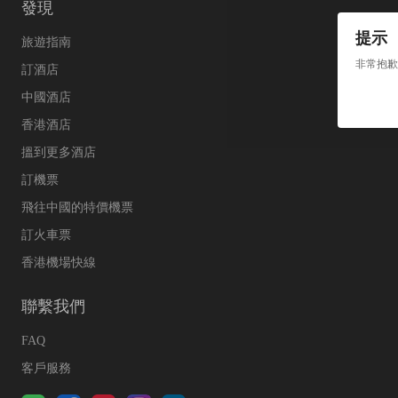
發現
提示
旅遊指南
非常抱歉
訂酒店
中國酒店
香港酒店
搵到更多酒店
訂機票
飛往中國的特價機票
訂火車票
香港機場快線
聯繫我們
FAQ
客戶服務