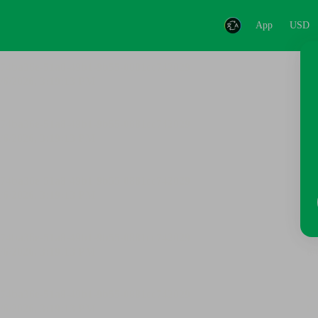
App
USD