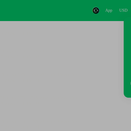
App
USD