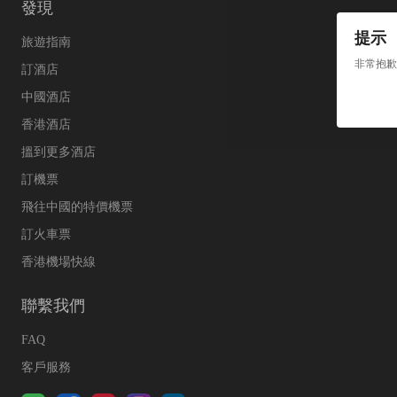
發現
提示
旅遊指南
非常抱歉
訂酒店
中國酒店
香港酒店
搵到更多酒店
訂機票
飛往中國的特價機票
訂火車票
香港機場快線
聯繫我們
FAQ
客戶服務