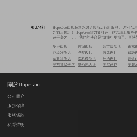
酒店預訂
HopeGoo飯店頻道為您提供酒店預訂服務。 您
外酒店預訂！ HopeGoo致力於打造一站式線上
遊平臺之一，。 我們的使命是“讓旅行更簡單、更快
曼谷飯店
首爾飯店
普吉島飯店
東京
芭堤雅飯店
巴黎飯店
羅馬飯店
倫敦
莫斯科飯店
洛杉磯飯店
紐約飯店
舊金
墨西哥城飯店
里約熱內盧飯店
悉尼飯店
墨爾
關於HopeGoo
公司簡介
服務保障
服務條款
私隱聲明