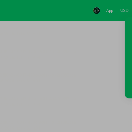
App
USD