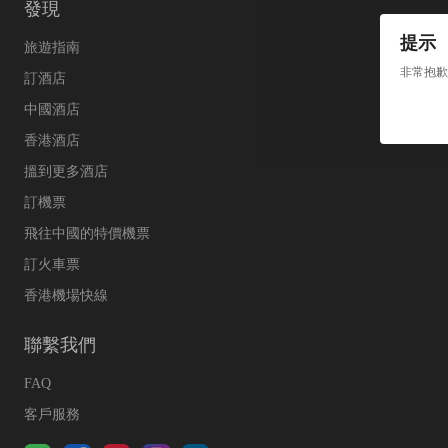
發現
提示
旅遊指南
非常抱歉
訂酒店
中國酒店
香港酒店
搵到更多酒店
訂機票
飛往中國的特價機票
訂火車票
香港機場快線
聯繫我們
FAQ
客戶服務