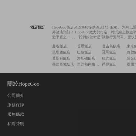
酒店預訂
HopeGoo飯店頻道為您提供酒店預訂服務。 您
外酒店預訂！ HopeGoo致力於打造一站式線上
遊平臺之一，。 我們的使命是“讓旅行更簡單、更快
曼谷飯店
首爾飯店
普吉島飯店
東京
芭堤雅飯店
巴黎飯店
羅馬飯店
倫敦
莫斯科飯店
洛杉磯飯店
紐約飯店
舊金
墨西哥城飯店
里約熱內盧飯店
悉尼飯店
墨爾
關於HopeGoo
公司簡介
服務保障
服務條款
私隱聲明