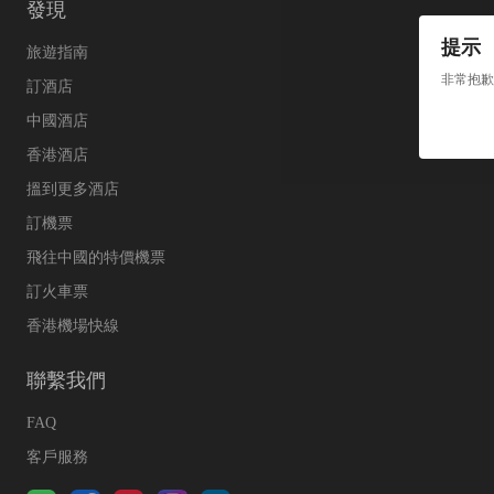
發現
提示
旅遊指南
非常抱歉
訂酒店
中國酒店
香港酒店
搵到更多酒店
訂機票
飛往中國的特價機票
訂火車票
香港機場快線
聯繫我們
FAQ
客戶服務