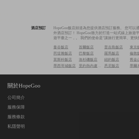
酒店預訂
HopeGoo飯店頻道為您提供酒店預訂服務。 您
外酒店預訂！ HopeGoo致力於打造一站式線上
遊平臺之一，。 我們的使命是“讓旅行更簡單、更快
曼谷飯店
首爾飯店
普吉島飯店
東京
芭堤雅飯店
巴黎飯店
羅馬飯店
倫敦
莫斯科飯店
洛杉磯飯店
紐約飯店
舊金
墨西哥城飯店
里約熱內盧飯店
悉尼飯店
墨爾
關於HopeGoo
公司簡介
服務保障
服務條款
私隱聲明