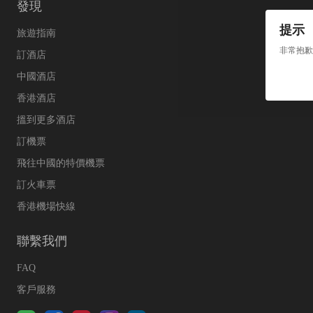
發現
提示
旅遊指南
非常抱歉
訂酒店
中國酒店
香港酒店
搵到更多酒店
訂機票
飛往中國的特價機票
訂火車票
香港機場快線
聯繫我們
FAQ
客戶服務