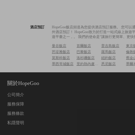
酒店預訂
HopeGoo飯店頻道為您提供酒店預訂服務。 您
外酒店預訂！ HopeGoo致力於打造一站式線上
遊平臺之一，。 我們的使命是“讓旅行更簡單、更快
曼谷飯店
首爾飯店
普吉島飯店
東京
芭堤雅飯店
巴黎飯店
羅馬飯店
倫敦
莫斯科飯店
洛杉磯飯店
紐約飯店
舊金
墨西哥城飯店
里約熱內盧飯店
悉尼飯店
墨爾
關於HopeGoo
公司簡介
服務保障
服務條款
私隱聲明