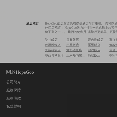
酒店預訂
HopeGoo飯店頻道為您提供酒店預訂服務。 您
外酒店預訂！ HopeGoo致力於打造一站式線上
遊平臺之一，。 我們的使命是“讓旅行更簡單、更快
曼谷飯店
首爾飯店
普吉島飯店
東京
芭堤雅飯店
巴黎飯店
羅馬飯店
倫敦
莫斯科飯店
洛杉磯飯店
紐約飯店
舊金
墨西哥城飯店
里約熱內盧飯店
悉尼飯店
墨爾
關於HopeGoo
公司簡介
服務保障
服務條款
私隱聲明