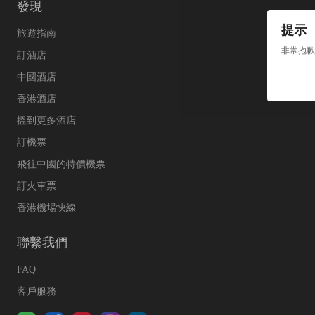
發現
提示
旅遊指南
非常抱歉
訂酒店
中國酒店
香港酒店
搵到更多酒店
訂機票
飛往中國的特價機票
訂火車票
香港機場快線
聯繫我們
FAQ
客戶服務