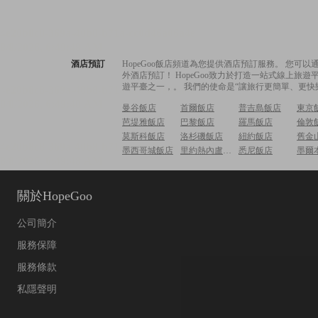
酒店預訂
HopeGoo飯店頻道為您提供酒店預訂服務。 您
外酒店預訂！ HopeGoo致力於打造一站式線上
遊平臺之一，。 我們的使命是“讓旅行更簡單、更快
曼谷飯店
首爾飯店
普吉島飯店
東京
芭堤雅飯店
巴黎飯店
羅馬飯店
倫敦
莫斯科飯店
洛杉磯飯店
紐約飯店
舊金
墨西哥城飯店
里約熱內盧飯店
悉尼飯店
墨爾
關於HopeGoo
公司簡介
服務保障
服務條款
私隱聲明