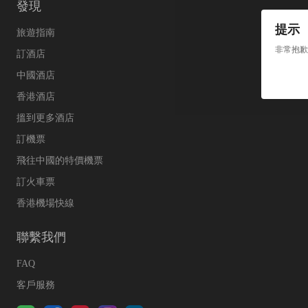
發現
提示
旅遊指南
非常抱歉
訂酒店
中國酒店
香港酒店
搵到更多酒店
訂機票
飛往中國的特價機票
訂火車票
香港機場快線
聯繫我們
FAQ
客戶服務