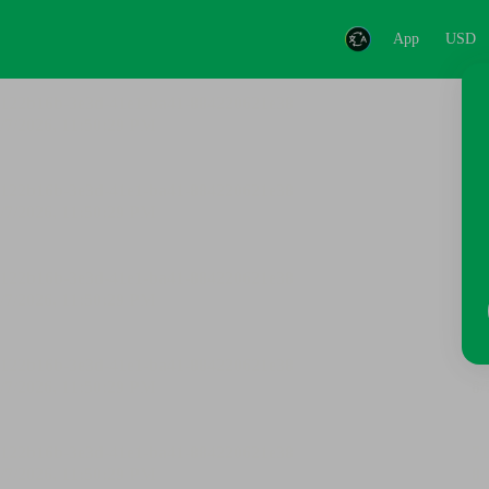
App
USD