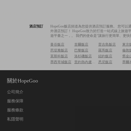
酒店預訂
HopeGoo飯店頻道為您提供酒店預訂服務。 您
外酒店預訂！ HopeGoo致力於打造一站式線上
遊平臺之一，。 我們的使命是“讓旅行更簡單、更快
曼谷飯店
首爾飯店
普吉島飯店
東京
芭堤雅飯店
巴黎飯店
羅馬飯店
倫敦
莫斯科飯店
洛杉磯飯店
紐約飯店
舊金
墨西哥城飯店
里約熱內盧飯店
悉尼飯店
墨爾
關於HopeGoo
公司簡介
服務保障
服務條款
私隱聲明