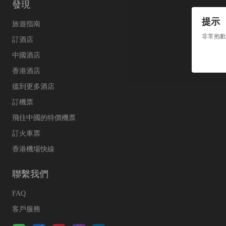
發現
提示
旅遊指南
非常抱歉
訂酒店
中國酒店
香港酒店
搵到更多酒店
訂機票
飛往中國的特價機票
訂火車票
香港機場快線
聯繫我們
FAQ
客戶服務