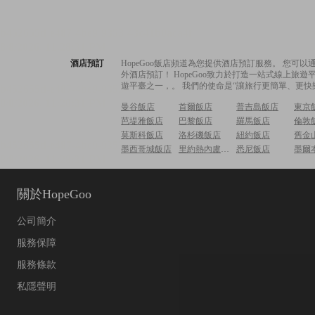
酒店預訂
HopeGoo飯店頻道為您提供酒店預訂服務。 您
外酒店預訂！ HopeGoo致力於打造一站式線上
遊平臺之一，。 我們的使命是“讓旅行更簡單、更快
曼谷飯店
首爾飯店
普吉島飯店
東京
芭堤雅飯店
巴黎飯店
羅馬飯店
倫敦
莫斯科飯店
洛杉磯飯店
紐約飯店
舊金
墨西哥城飯店
里約熱內盧飯店
悉尼飯店
墨爾
關於HopeGoo
公司簡介
服務保障
服務條款
私隱聲明