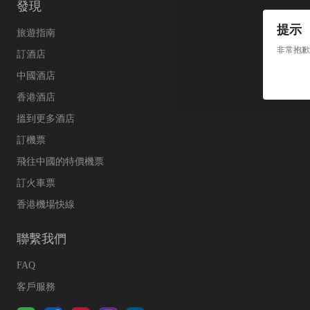
發現
提示
旅遊指南
非常抱歉
訂酒店
中國酒店
香港酒店
搵到更多酒店
訂機票
飛往中國的特價機票
訂火車票
香港機場快線
聯繫我們
FAQ
客戶服務