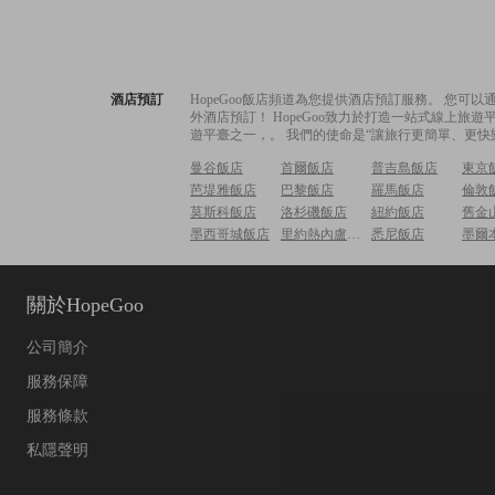
酒店預訂
HopeGoo飯店頻道為您提供酒店預訂服務。 您
外酒店預訂！ HopeGoo致力於打造一站式線上
遊平臺之一，。 我們的使命是“讓旅行更簡單、更快
曼谷飯店
首爾飯店
普吉島飯店
東京
芭堤雅飯店
巴黎飯店
羅馬飯店
倫敦
莫斯科飯店
洛杉磯飯店
紐約飯店
舊金
墨西哥城飯店
里約熱內盧飯店
悉尼飯店
墨爾
關於HopeGoo
公司簡介
服務保障
服務條款
私隱聲明