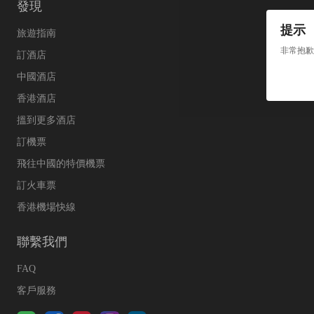
發現
提示
旅遊指南
非常抱歉
訂酒店
中國酒店
香港酒店
搵到更多酒店
訂機票
飛往中國的特價機票
訂火車票
香港機場快線
聯繫我們
FAQ
客戶服務