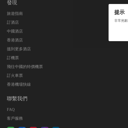
發現
提示
旅遊指南
非常抱歉
訂酒店
中國酒店
香港酒店
搵到更多酒店
訂機票
飛往中國的特價機票
訂火車票
香港機場快線
聯繫我們
FAQ
客戶服務