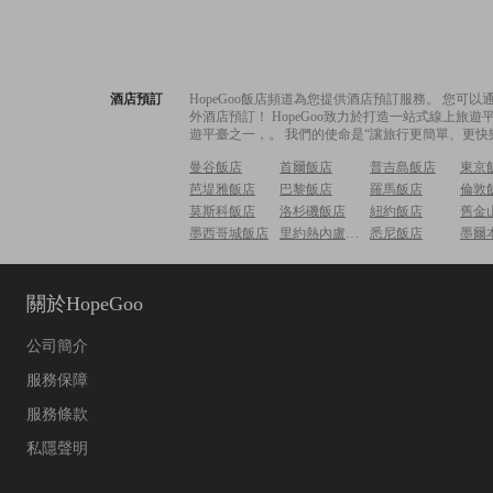
酒店預訂
HopeGoo飯店頻道為您提供酒店預訂服務。 您
外酒店預訂！ HopeGoo致力於打造一站式線上
遊平臺之一，。 我們的使命是“讓旅行更簡單、更快
曼谷飯店
首爾飯店
普吉島飯店
東京
芭堤雅飯店
巴黎飯店
羅馬飯店
倫敦
莫斯科飯店
洛杉磯飯店
紐約飯店
舊金
墨西哥城飯店
里約熱內盧飯店
悉尼飯店
墨爾
關於HopeGoo
公司簡介
服務保障
服務條款
私隱聲明