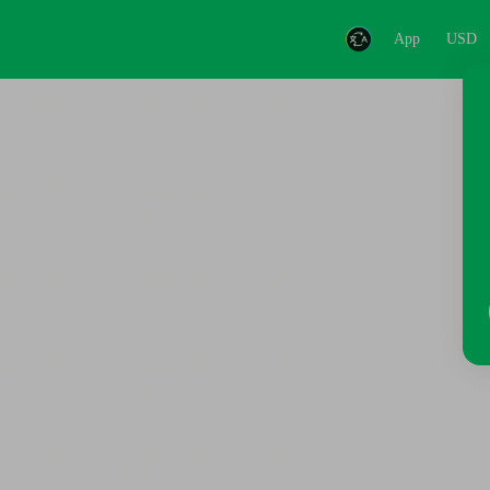
App
USD