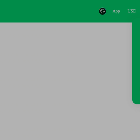
App
USD