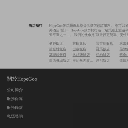
酒店預訂
HopeGoo飯店頻道為您提供酒店預訂服務。 您
外酒店預訂！ HopeGoo致力於打造一站式線上
遊平臺之一，。 我們的使命是“讓旅行更簡單、更快
曼谷飯店
首爾飯店
普吉島飯店
東京
芭堤雅飯店
巴黎飯店
羅馬飯店
倫敦
莫斯科飯店
洛杉磯飯店
紐約飯店
舊金
墨西哥城飯店
里約熱內盧飯店
悉尼飯店
墨爾
關於HopeGoo
公司簡介
服務保障
服務條款
私隱聲明