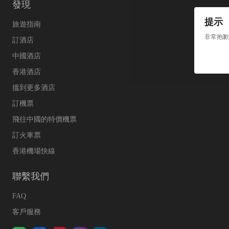
發現
提示
旅遊指南
非常抱歉
訂酒店
中國酒店
香港酒店
搵到更多酒店
訂機票
飛往中國的特價機票
訂火車票
香港機場快線
聯繫我們
FAQ
客戶服務